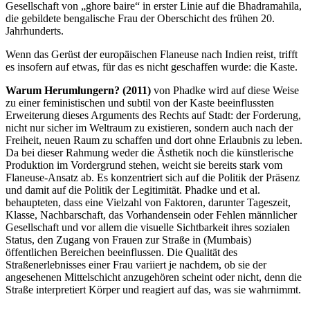
Gesellschaft von „ghore baire“ in erster Linie auf die Bhadramahila,
die gebildete bengalische Frau der Oberschicht des frühen 20.
Jahrhunderts.
Wenn das Gerüst der europäischen Flaneuse nach Indien reist, trifft
es insofern auf etwas, für das es nicht geschaffen wurde: die Kaste.
Warum Herumlungern? (2011)
von Phadke wird auf diese Weise
zu einer feministischen und subtil von der Kaste beeinflussten
Erweiterung dieses Arguments des Rechts auf Stadt: der Forderung,
nicht nur sicher im Weltraum zu existieren, sondern auch nach der
Freiheit, neuen Raum zu schaffen und dort ohne Erlaubnis zu leben.
Da bei dieser Rahmung weder die Ästhetik noch die künstlerische
Produktion im Vordergrund stehen, weicht sie bereits stark vom
Flaneuse-Ansatz ab. Es konzentriert sich auf die Politik der Präsenz
und damit auf die Politik der Legitimität. Phadke und et al.
behaupteten, dass eine Vielzahl von Faktoren, darunter Tageszeit,
Klasse, Nachbarschaft, das Vorhandensein oder Fehlen männlicher
Gesellschaft und vor allem die visuelle Sichtbarkeit ihres sozialen
Status, den Zugang von Frauen zur Straße in (Mumbais)
öffentlichen Bereichen beeinflussen. Die Qualität des
Straßenerlebnisses einer Frau variiert je nachdem, ob sie der
angesehenen Mittelschicht anzugehören scheint oder nicht, denn die
Straße interpretiert Körper und reagiert auf das, was sie wahrnimmt.