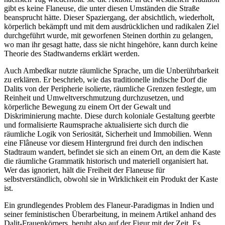
gibt es keine Flaneuse, die unter diesen Umständen die Straße
beansprucht hätte. Dieser Spaziergang, der absichtlich, wiederholt,
körperlich bekämpft und mit dem ausdrücklichen und radikalen Ziel
durchgeführt wurde, mit geworfenen Steinen dorthin zu gelangen,
wo man ihr gesagt hatte, dass sie nicht hingehöre, kann durch keine
Theorie des Stadtwanderns erklärt werden.
Auch Ambedkar nutzte räumliche Sprache, um die Unberührbarkeit
zu erklären. Er beschrieb, wie das traditionelle indische Dorf die
Dalits von der Peripherie isolierte, räumliche Grenzen festlegte, um
Reinheit und Umweltverschmutzung durchzusetzen, und
körperliche Bewegung zu einem Ort der Gewalt und
Diskriminierung machte. Diese durch koloniale Gestaltung geerbte
und formalisierte Raumsprache aktualisierte sich durch die
räumliche Logik von Seriosität, Sicherheit und Immobilien. Wenn
eine Flâneuse vor diesem Hintergrund frei durch den indischen
Stadtraum wandert, befindet sie sich an einem Ort, an dem die Kaste
die räumliche Grammatik historisch und materiell organisiert hat.
Wer das ignoriert, hält die Freiheit der Flaneuse für
selbstverständlich, obwohl sie in Wirklichkeit ein Produkt der Kaste
ist.
Ein grundlegendes Problem des Flaneur-Paradigmas in Indien und
seiner feministischen Überarbeitung, in meinem Artikel anhand des
Dalit-Frauenkörpers, beruht also auf der Figur mit der Zeit. Es