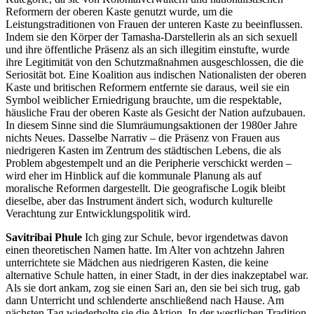
Reformern der oberen Kaste genutzt wurde, um die
Leistungstraditionen von Frauen der unteren Kaste zu beeinflussen.
Indem sie den Körper der Tamasha-Darstellerin als an sich sexuell
und ihre öffentliche Präsenz als an sich illegitim einstufte, wurde
ihre Legitimität von den Schutzmaßnahmen ausgeschlossen, die die
Seriosität bot. Eine Koalition aus indischen Nationalisten der oberen
Kaste und britischen Reformern entfernte sie daraus, weil sie ein
Symbol weiblicher Erniedrigung brauchte, um die respektable,
häusliche Frau der oberen Kaste als Gesicht der Nation aufzubauen.
In diesem Sinne sind die Slumräumungsaktionen der 1980er Jahre
nichts Neues. Dasselbe Narrativ – die Präsenz von Frauen aus
niedrigeren Kasten im Zentrum des städtischen Lebens, die als
Problem abgestempelt und an die Peripherie verschickt werden –
wird eher im Hinblick auf die kommunale Planung als auf
moralische Reformen dargestellt. Die geografische Logik bleibt
dieselbe, aber das Instrument ändert sich, wodurch kulturelle
Verachtung zur Entwicklungspolitik wird.
Savitribai Phule
Ich ging zur Schule, bevor irgendetwas davon
einen theoretischen Namen hatte. Im Alter von achtzehn Jahren
unterrichtete sie Mädchen aus niedrigeren Kasten, die keine
alternative Schule hatten, in einer Stadt, in der dies inakzeptabel war.
Als sie dort ankam, zog sie einen Sari an, den sie bei sich trug, gab
dann Unterricht und schlenderte anschließend nach Hause. Am
nächsten Tag wiederholte sie die Aktion. In der westlichen Tradition