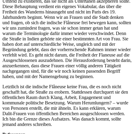
Umfeld zu existieren, das sie nicht als Untertanen akzeptieren sollte.
Diese Behauptung verdient ein eigenes Vokabular, das über die
Freiheit des Wanderns hinausgeht und nicht im Paris des 19.
Jahrhunderts beginnt. Wenn wir an Frauen und die Stadt denken
und fragen, ob sich die indische Flâneuse frei bewegen kann, sollten
wir uns zumindest fragen, was sie schon immer getan hat und
warum die Terminologie dafür immer wieder verschwindet. Denn
die Straße in Indien gehörte nie einer bestimmten Art von Frau. Sie
haben dort auf unterschiedliche Weise, ungleich und mit der
Begründung gelebt, dass der vorherrschende Rahmen immer wieder
verfehlt wird. Es geht nicht darum, die Freiheit der Flaneuse auf die
Ausgeschlossenen auszudehnen. Die Herausforderung besteht darin,
anzuerkennen, dass diese Frauen einer völlig anderen Tätigkeit
nachgegangen sind, für die wir noch keinen passenden Begriff
haben, und mit der Namensgebung zu beginnen.
Letztlich ist die indische Flâneuse keine Frau, die es noch nicht
geschafft hat, die Straße zu erobern. Stattdessen durchquert sie den
öffentlichen Raum durch Klang, Arbeit, Engagement und
kommunale politische Besetzung. Warum Herumlungern? – wurde
von Personen erstellt, die mir ähneln. Es kann erklären, warum
Dalit-Frauen von öffentlichen Bereichen ausgeschlossen werden.
Ich bin die Grenze dieses Aufsatzes. Was danach kommt, sollte
jemand anderes schreiben.