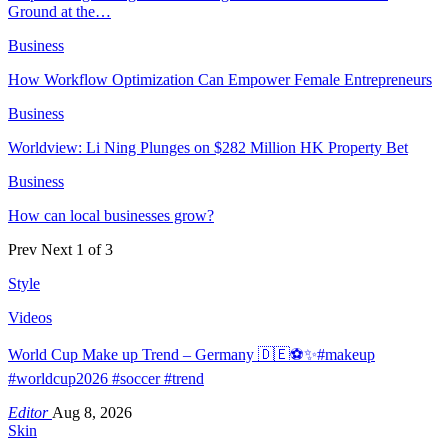
Ground at the…
Business
How Workflow Optimization Can Empower Female Entrepreneurs
Business
Worldview: Li Ning Plunges on $282 Million HK Property Bet
Business
How can local businesses grow?
Prev
Next
1 of 3
Style
Videos
World Cup Make up Trend – Germany 🇩🇪⚽️✨#makeup
#worldcup2026 #soccer #trend
Editor
Aug 8, 2026
Skin