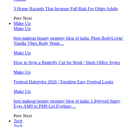
3 Home Hazards That Increase Fall Risk For Older Adults
Prev
Next
Make Up
Make Up
best makeup beauty mommy blog of india: Plum BodyLovin’
Vanilla Vibes Body Wash…
Make Up
How to Style a Butterfly Cut for Work | Sleek Office Styles
Make Up
Festival Hairstyles 2026 | Trending Easy Festival Looks
Make Up
best makeup beauty mommy blog of india: Lilybyred Starry
Eyes AM9 to PM9 Gel Eyeliner…
Prev
Next
Tech
Tech