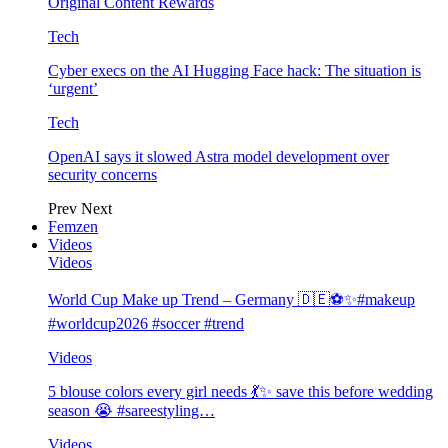
Original Content Rewards
Tech
Cyber execs on the AI Hugging Face hack: The situation is
‘urgent’
Tech
OpenAI says it slowed Astra model development over
security concerns
Prev
Next
Femzen
Videos
Videos
World Cup Make up Trend – Germany 🇩🇪⚽️✨#makeup
#worldcup2026 #soccer #trend
Videos
5 blouse colors every girl needs 💃✨ save this before wedding
season 😭 #sareestyling…
Videos