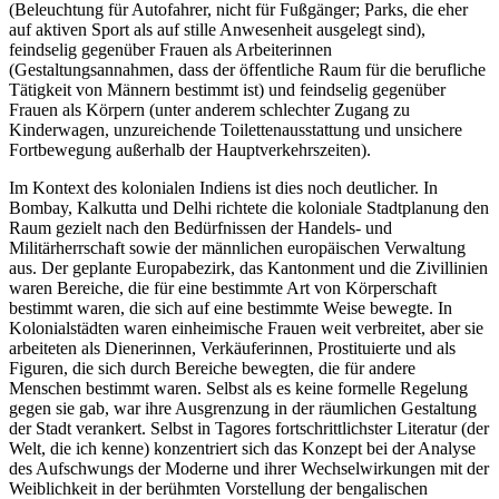
(Beleuchtung für Autofahrer, nicht für Fußgänger; Parks, die eher
auf aktiven Sport als auf stille Anwesenheit ausgelegt sind),
feindselig gegenüber Frauen als Arbeiterinnen
(Gestaltungsannahmen, dass der öffentliche Raum für die berufliche
Tätigkeit von Männern bestimmt ist) und feindselig gegenüber
Frauen als Körpern (unter anderem schlechter Zugang zu
Kinderwagen, unzureichende Toilettenausstattung und unsichere
Fortbewegung außerhalb der Hauptverkehrszeiten).
Im Kontext des kolonialen Indiens ist dies noch deutlicher. In
Bombay, Kalkutta und Delhi richtete die koloniale Stadtplanung den
Raum gezielt nach den Bedürfnissen der Handels- und
Militärherrschaft sowie der männlichen europäischen Verwaltung
aus. Der geplante Europabezirk, das Kantonment und die Zivillinien
waren Bereiche, die für eine bestimmte Art von Körperschaft
bestimmt waren, die sich auf eine bestimmte Weise bewegte. In
Kolonialstädten waren einheimische Frauen weit verbreitet, aber sie
arbeiteten als Dienerinnen, Verkäuferinnen, Prostituierte und als
Figuren, die sich durch Bereiche bewegten, die für andere
Menschen bestimmt waren. Selbst als es keine formelle Regelung
gegen sie gab, war ihre Ausgrenzung in der räumlichen Gestaltung
der Stadt verankert. Selbst in Tagores fortschrittlichster Literatur (der
Welt, die ich kenne) konzentriert sich das Konzept bei der Analyse
des Aufschwungs der Moderne und ihrer Wechselwirkungen mit der
Weiblichkeit in der berühmten Vorstellung der bengalischen