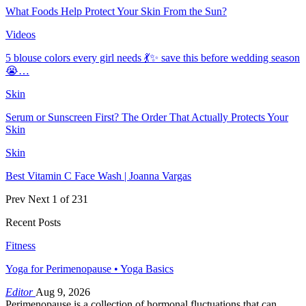
What Foods Help Protect Your Skin From the Sun?
Videos
5 blouse colors every girl needs 💃✨ save this before wedding season
😭…
Skin
Serum or Sunscreen First? The Order That Actually Protects Your
Skin
Skin
Best Vitamin C Face Wash | Joanna Vargas
Prev
Next
1 of 231
Recent Posts
Fitness
Yoga for Perimenopause • Yoga Basics
Editor
Aug 9, 2026
Perimenopause is a collection of hormonal fluctuations that can