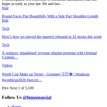
begin as early as your late 30s and last…
Hair
Round Faces Pair Beautifully With a Side Part Shoulder-Length
Bob
Tech
Here’s how we played the massive rebound in AI stocks this week
Tech
X replaces ‘misaligned’ revenue sharing program with Original
Content…
Videos
World Cup Make up Trend – Germany 🇩🇪⚽️✨#makeup
#worldcup2026 #soccer…
Prev
Next
1 of 5,109
Follow Us
@femzensocial
Home