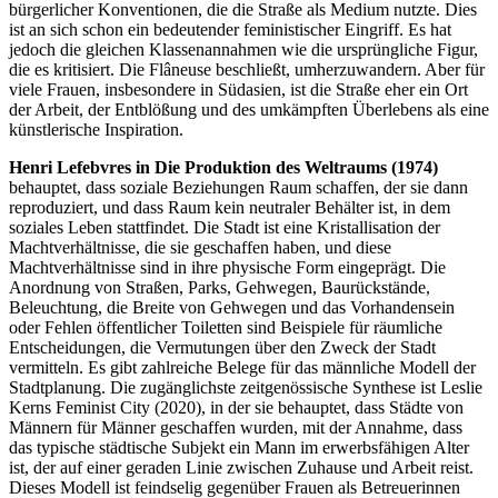
bürgerlicher Konventionen, die die Straße als Medium nutzte. Dies
ist an sich schon ein bedeutender feministischer Eingriff. Es hat
jedoch die gleichen Klassenannahmen wie die ursprüngliche Figur,
die es kritisiert. Die Flâneuse beschließt, umherzuwandern. Aber für
viele Frauen, insbesondere in Südasien, ist die Straße eher ein Ort
der Arbeit, der Entblößung und des umkämpften Überlebens als eine
künstlerische Inspiration.
Henri Lefebvres in Die Produktion des Weltraums (1974)
behauptet, dass soziale Beziehungen Raum schaffen, der sie dann
reproduziert, und dass Raum kein neutraler Behälter ist, in dem
soziales Leben stattfindet. Die Stadt ist eine Kristallisation der
Machtverhältnisse, die sie geschaffen haben, und diese
Machtverhältnisse sind in ihre physische Form eingeprägt. Die
Anordnung von Straßen, Parks, Gehwegen, Baurückstände,
Beleuchtung, die Breite von Gehwegen und das Vorhandensein
oder Fehlen öffentlicher Toiletten sind Beispiele für räumliche
Entscheidungen, die Vermutungen über den Zweck der Stadt
vermitteln. Es gibt zahlreiche Belege für das männliche Modell der
Stadtplanung. Die zugänglichste zeitgenössische Synthese ist Leslie
Kerns Feminist City (2020), in der sie behauptet, dass Städte von
Männern für Männer geschaffen wurden, mit der Annahme, dass
das typische städtische Subjekt ein Mann im erwerbsfähigen Alter
ist, der auf einer geraden Linie zwischen Zuhause und Arbeit reist.
Dieses Modell ist feindselig gegenüber Frauen als Betreuerinnen