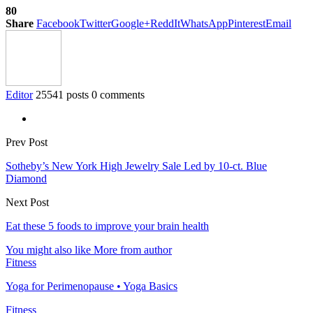
80
Share
Facebook
Twitter
Google+
ReddIt
WhatsApp
Pinterest
Email
Editor
25541 posts
0 comments
Prev Post
Sotheby’s New York High Jewelry Sale Led by 10-ct. Blue
Diamond
Next Post
Eat these 5 foods to improve your brain health
You might also like
More from author
Fitness
Yoga for Perimenopause • Yoga Basics
Fitness