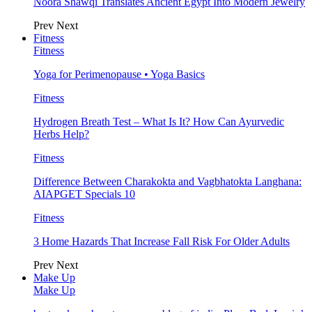
Noora Shawqi Translates Ancient Egypt Into Modern Jewelry
Prev
Next
Fitness
Fitness
Yoga for Perimenopause • Yoga Basics
Fitness
Hydrogen Breath Test – What Is It? How Can Ayurvedic
Herbs Help?
Fitness
Difference Between Charakokta and Vagbhatokta Langhana:
AIAPGET Specials 10
Fitness
3 Home Hazards That Increase Fall Risk For Older Adults
Prev
Next
Make Up
Make Up