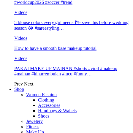
#worldcup2026 #soccer #trend
Videos
5 blouse colors every girl needs 💃✨ save this before wedding
season 😭 #sareestyling…
Videos
How to have a smooth base makeup tutorial
Videos
PAKAI MAKE UP MAINAN #shorts #viral #makeup
#mainan #kinarrembulan #lucu #funny…
Prev
Next
Shop
Women Fashion
Clothing
Accessories
Handbags & Wallets
Shoes
Jewelery
Fitness
Make Up