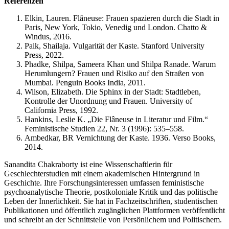
Referenzen
Elkin, Lauren. Flâneuse: Frauen spazieren durch die Stadt in
Paris, New York, Tokio, Venedig und London. Chatto &
Windus, 2016.
Paik, Shailaja. Vulgarität der Kaste. Stanford University
Press, 2022.
Phadke, Shilpa, Sameera Khan und Shilpa Ranade. Warum
Herumlungern? Frauen und Risiko auf den Straßen von
Mumbai. Penguin Books India, 2011.
Wilson, Elizabeth. Die Sphinx in der Stadt: Stadtleben,
Kontrolle der Unordnung und Frauen. University of
California Press, 1992.
Hankins, Leslie K. „Die Flâneuse in Literatur und Film.“
Feministische Studien 22, Nr. 3 (1996): 535–558.
Ambedkar, BR Vernichtung der Kaste. 1936. Verso Books,
2014.
Sanandita Chakraborty ist eine Wissenschaftlerin für
Geschlechterstudien mit einem akademischen Hintergrund in
Geschichte. Ihre Forschungsinteressen umfassen feministische
psychoanalytische Theorie, postkoloniale Kritik und das politische
Leben der Innerlichkeit. Sie hat in Fachzeitschriften, studentischen
Publikationen und öffentlich zugänglichen Plattformen veröffentlicht
und schreibt an der Schnittstelle von Persönlichem und Politischem.