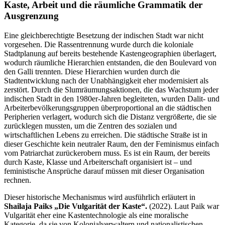
Kaste, Arbeit und die räumliche Grammatik der
Ausgrenzung
Eine gleichberechtigte Besetzung der indischen Stadt war nicht
vorgesehen. Die Rassentrennung wurde durch die koloniale
Stadtplanung auf bereits bestehende Kastengeographien überlagert,
wodurch räumliche Hierarchien entstanden, die den Boulevard von
den Galli trennten. Diese Hierarchien wurden durch die
Stadtentwicklung nach der Unabhängigkeit eher modernisiert als
zerstört. Durch die Slumräumungsaktionen, die das Wachstum jeder
indischen Stadt in den 1980er-Jahren begleiteten, wurden Dalit- und
Arbeiterbevölkerungsgruppen überproportional an die städtischen
Peripherien verlagert, wodurch sich die Distanz vergrößerte, die sie
zurücklegen mussten, um die Zentren des sozialen und
wirtschaftlichen Lebens zu erreichen. Die städtische Straße ist in
dieser Geschichte kein neutraler Raum, den der Feminismus einfach
vom Patriarchat zurückerobern muss. Es ist ein Raum, der bereits
durch Kaste, Klasse und Arbeiterschaft organisiert ist – und
feministische Ansprüche darauf müssen mit dieser Organisation
rechnen.
Dieser historische Mechanismus wird ausführlich erläutert in
Shailaja Paiks „Die Vulgarität der Kaste“.
(2022). Laut Paik war
Vulgarität eher eine Kastentechnologie als eine moralische
Kategorie, da sie von Kolonialverwaltern und nationalistischen