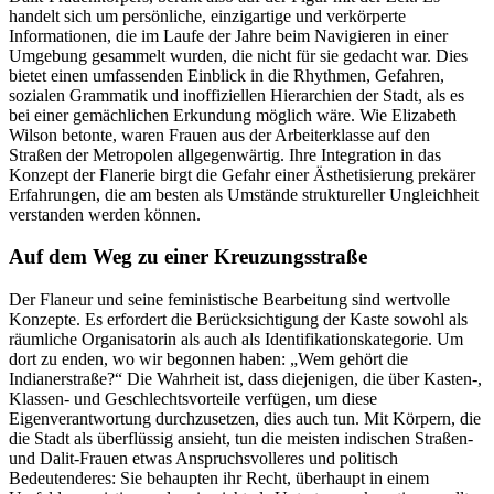
handelt sich um persönliche, einzigartige und verkörperte
Informationen, die im Laufe der Jahre beim Navigieren in einer
Umgebung gesammelt wurden, die nicht für sie gedacht war. Dies
bietet einen umfassenden Einblick in die Rhythmen, Gefahren,
sozialen Grammatik und inoffiziellen Hierarchien der Stadt, als es
bei einer gemächlichen Erkundung möglich wäre. Wie Elizabeth
Wilson betonte, waren Frauen aus der Arbeiterklasse auf den
Straßen der Metropolen allgegenwärtig. Ihre Integration in das
Konzept der Flanerie birgt die Gefahr einer Ästhetisierung prekärer
Erfahrungen, die am besten als Umstände struktureller Ungleichheit
verstanden werden können.
Auf dem Weg zu einer Kreuzungsstraße
Der Flaneur und seine feministische Bearbeitung sind wertvolle
Konzepte. Es erfordert die Berücksichtigung der Kaste sowohl als
räumliche Organisatorin als auch als Identifikationskategorie. Um
dort zu enden, wo wir begonnen haben: „Wem gehört die
Indianerstraße?“ Die Wahrheit ist, dass diejenigen, die über Kasten-,
Klassen- und Geschlechtsvorteile verfügen, um diese
Eigenverantwortung durchzusetzen, dies auch tun. Mit Körpern, die
die Stadt als überflüssig ansieht, tun die meisten indischen Straßen-
und Dalit-Frauen etwas Anspruchsvolleres und politisch
Bedeutenderes: Sie behaupten ihr Recht, überhaupt in einem