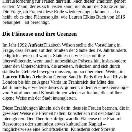
Herausforderung für Frauen darstellt. Nach dieser Tradition gehört
es dem Mann, der es sich leisten kann, nichts auf der Straße zu tun.
Die Frage, ob Frauen diese Rolle wiedererlangen können – das
heißt, ob es eine Flâneuse gibt, wie Lauren Elkins Buch von 2016
behauptet – ist berechtigt.
Die Flâneuse und ihre Grenzen
Im Jahr 1992
Aufsatz
Elizabeth Wilson stellte die Vorstellung in
Frage, dass Frauen auf den Straßen der Städte des 19. Jahrhunderts
lediglich abwesend waren. Stattdessen wies sie auf ihre
überwältigende, wenn auch unbestätigte Präsenz hin, insbesondere
unter den Unterschichten, die arbeiten, feilschen und sich durch
städtische Gebiete bewegen mussten, um zu überleben. Weiter, in
Lauren Elkins Arbeit
von George Sand in Paris über Jean Rhys in
London bis hin zu Agnes Varda im Frankreich der Mitte des
Jahrhunderts, erweiterte dieses Argument, indem er eine Genealogie
von Autorinnen und Künstlerinnen wieder aufnahm, die auf ihre
eigene Weise mit der Stadt interagierten.
Diese Erzählungen ähneln sich darin, dass sie Frauen betonen, die in
gewisser Weise die Freiheit hatten, künstlerisch mit der Stadt zu
interagieren. Der Theorie zufolge war die Flâneuse eine Frau mit
Ressourcen oder zumindest etwas kulturellem Kapital –
möglicherweise eine Schriftstellerin, Künstlerin oder Störerin