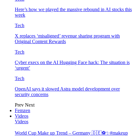
Here’s how we played the massive rebound in AI stocks this
week
Tech
X replaces ‘misaligned’ revenue sharing program with
Original Content Rewards
Tech
Cyber execs on the AI Hugging Face hack: The situation is
‘urgent’
Tech
OpenAI says it slowed Astra model development over
security concerns
Prev
Next
Femzen
Videos
Videos
World Cup Make up Trend – Germany 🇩🇪⚽️✨#makeup