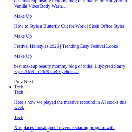
best makeup beauty mommy blog of india: Plum BodyLovin’
Vanilla Vibes Body Wash…
Make Up
How to Style a Butterfly Cut for Work | Sleek Office Styles
Make Up
Festival Hairstyles 2026 | Trending Easy Festival Looks
Make Up
best makeup beauty mommy blog of india: Lilybyred Starry
Eyes AM9 to PM9 Gel Eyeliner…
Prev
Next
Tech
Tech
Here’s how we played the massive rebound in AI stocks this
week
Tech
X replaces ‘misaligned’ revenue sharing program with