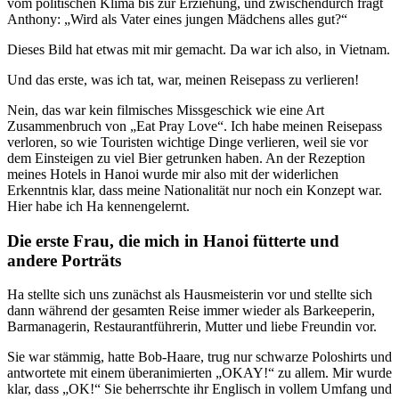
vom politischen Klima bis zur Erziehung, und zwischendurch fragt
Anthony: „Wird als Vater eines jungen Mädchens alles gut?“
Dieses Bild hat etwas mit mir gemacht. Da war ich also, in Vietnam.
Und das erste, was ich tat, war, meinen Reisepass zu verlieren!
Nein, das war kein filmisches Missgeschick wie eine Art
Zusammenbruch von „Eat Pray Love“. Ich habe meinen Reisepass
verloren, so wie Touristen wichtige Dinge verlieren, weil sie vor
dem Einsteigen zu viel Bier getrunken haben. An der Rezeption
meines Hotels in Hanoi wurde mir also mit der widerlichen
Erkenntnis klar, dass meine Nationalität nur noch ein Konzept war.
Hier habe ich Ha kennengelernt.
Die erste Frau, die mich in Hanoi fütterte und
andere Porträts
Ha stellte sich uns zunächst als Hausmeisterin vor und stellte sich
dann während der gesamten Reise immer wieder als Barkeeperin,
Barmanagerin, Restaurantführerin, Mutter und liebe Freundin vor.
Sie war stämmig, hatte Bob-Haare, trug nur schwarze Poloshirts und
antwortete mit einem überanimierten „OKAY!“ zu allem. Mir wurde
klar, dass „OK!“ Sie beherrschte ihr Englisch in vollem Umfang und