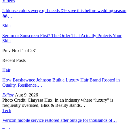
Videos
5 blouse colors every girl needs 💃✨ save this before wedding season
😭…
Skin
Serum or Sunscreen First? The Order That Actually Protects Your
Skin
Prev
Next
1 of 231
Recent Posts
Hair
How Brashawnee Johnson Built a Luxury Hair Brand Rooted in
Quality, Resilience,…
Editor
Aug 9, 2026
Photo Credit: Claryssa Hux In an industry where “luxury” is
frequently overused, Bliss & Beauty stands…
Tech
Verizon mobile service restored after outage for thousands of…