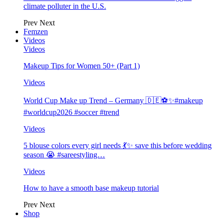
climate polluter in the U.S.
Prev
Next
Femzen
Videos
Videos
Makeup Tips for Women 50+ (Part 1)
Videos
World Cup Make up Trend – Germany 🇩🇪⚽️✨#makeup
#worldcup2026 #soccer #trend
Videos
5 blouse colors every girl needs 💃✨ save this before wedding
season 😭 #sareestyling…
Videos
How to have a smooth base makeup tutorial
Prev
Next
Shop