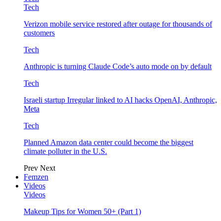
Tech
Verizon mobile service restored after outage for thousands of
customers
Tech
Anthropic is turning Claude Code’s auto mode on by default
Tech
Israeli startup Irregular linked to AI hacks OpenAI, Anthropic,
Meta
Tech
Planned Amazon data center could become the biggest
climate polluter in the U.S.
Prev
Next
Femzen
Videos
Videos
Makeup Tips for Women 50+ (Part 1)