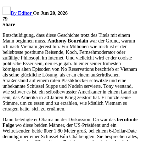
By
Editor
On
Jun 20, 2026
79
Share
Entschuldigung, dass diese Geschichte trotz des Titels mit einem
Mann beginnen muss.
Anthony Bourdain
war der Grund, warum
ich nach Vietnam gereist bin. Für Millionen wie mich ist er der
beliebteste posthume Reisende, Koch, Fernsehmoderator oder
zufällige Philosoph im Internet. Und vielleicht wird er der coolste
politische Esser sein, den es je gab. In einer seiner frühesten
körnigen alten Episoden von No Reservations beschrieb er Vietnam
als seine glückliche Lösung, als er an einem außerirdischen
Straßenstand auf einem roten Plastikhocker schwitzte und eine
unbekannte Schüssel Suppe und Nudeln servierte. Tony verstand,
wie schwer es ist, ein selbstbewusster Amerikaner in einem Land zu
sein, das Amerika in 20 Jahren Krieg zerstört hat. Er nutzte seine
Stimme, um zu essen und zu erzählen, wie köstlich Vietnam es
ertragen hatte, sich zu ernähren.
Dann beteiligte er Obama an der Diskussion. Da war das
berühmte
Folge
wo diese beiden Männer, der US-Präsident und ein
Weltreisender, beide über 1,80 Meter groß, bei einem 6-Dollar-Date
demütig über einer Schüssel Bún Chả beugten. Sie besprechen alles,