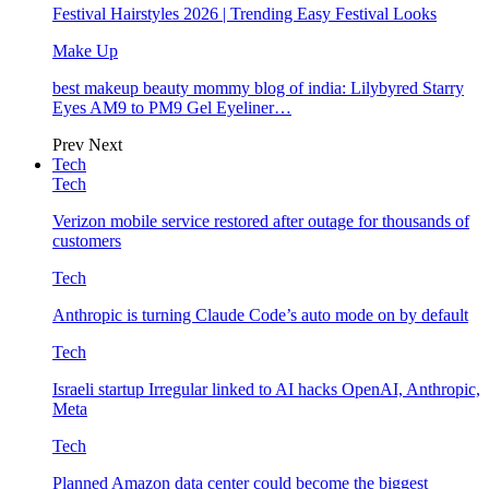
Festival Hairstyles 2026 | Trending Easy Festival Looks
Make Up
best makeup beauty mommy blog of india: Lilybyred Starry
Eyes AM9 to PM9 Gel Eyeliner…
Prev
Next
Tech
Tech
Verizon mobile service restored after outage for thousands of
customers
Tech
Anthropic is turning Claude Code’s auto mode on by default
Tech
Israeli startup Irregular linked to AI hacks OpenAI, Anthropic,
Meta
Tech
Planned Amazon data center could become the biggest