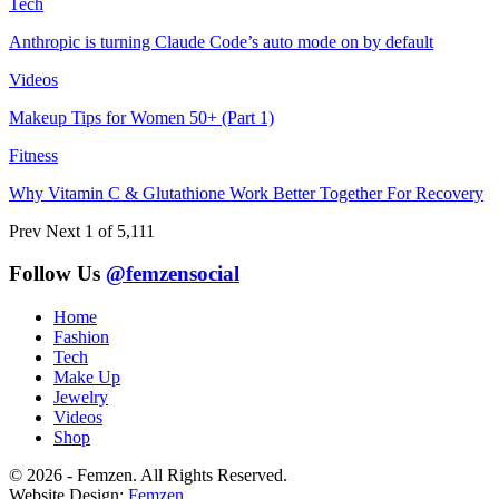
Tech
Anthropic is turning Claude Code’s auto mode on by default
Videos
Makeup Tips for Women 50+ (Part 1)
Fitness
Why Vitamin C & Glutathione Work Better Together For Recovery
Prev
Next
1 of 5,111
Follow Us
@femzensocial
Home
Fashion
Tech
Make Up
Jewelry
Videos
Shop
© 2026 - Femzen. All Rights Reserved.
Website Design:
Femzen