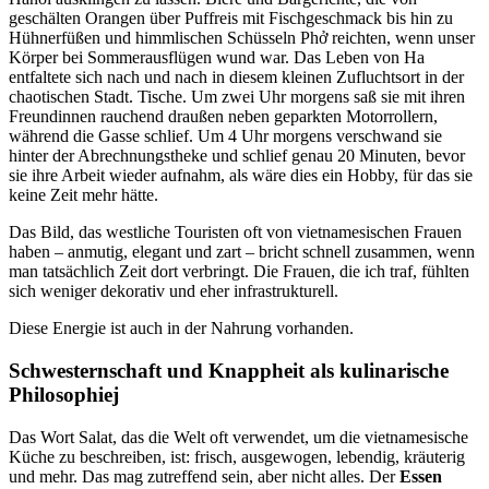
geschälten Orangen über Puffreis mit Fischgeschmack bis hin zu
Hühnerfüßen und himmlischen Schüsseln Phở reichten, wenn unser
Körper bei Sommerausflügen wund war. Das Leben von Ha
entfaltete sich nach und nach in diesem kleinen Zufluchtsort in der
chaotischen Stadt. Tische. Um zwei Uhr morgens saß sie mit ihren
Freundinnen rauchend draußen neben geparkten Motorrollern,
während die Gasse schlief. Um 4 Uhr morgens verschwand sie
hinter der Abrechnungstheke und schlief genau 20 Minuten, bevor
sie ihre Arbeit wieder aufnahm, als wäre dies ein Hobby, für das sie
keine Zeit mehr hätte.
Das Bild, das westliche Touristen oft von vietnamesischen Frauen
haben – anmutig, elegant und zart – bricht schnell zusammen, wenn
man tatsächlich Zeit dort verbringt. Die Frauen, die ich traf, fühlten
sich weniger dekorativ und eher infrastrukturell.
Diese Energie ist auch in der Nahrung vorhanden.
Schwesternschaft und Knappheit als kulinarische
Philosophie
j
Das Wort Salat, das die Welt oft verwendet, um die vietnamesische
Küche zu beschreiben, ist: frisch, ausgewogen, lebendig, kräuterig
und mehr. Das mag zutreffend sein, aber nicht alles. Der
Essen