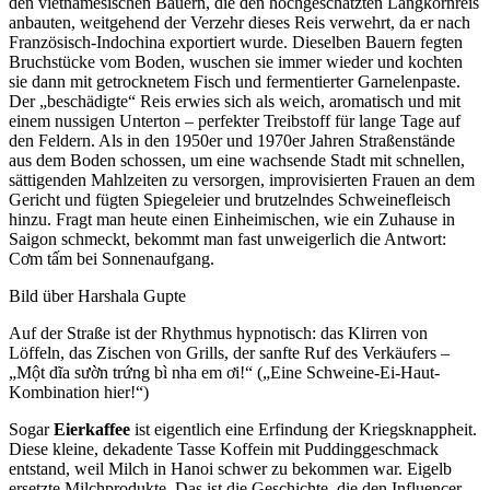
den vietnamesischen Bauern, die den hochgeschätzten Langkornreis
anbauten, weitgehend der Verzehr dieses Reis verwehrt, da er nach
Französisch-Indochina exportiert wurde. Dieselben Bauern fegten
Bruchstücke vom Boden, wuschen sie immer wieder und kochten
sie dann mit getrocknetem Fisch und fermentierter Garnelenpaste.
Der „beschädigte“ Reis erwies sich als weich, aromatisch und mit
einem nussigen Unterton – perfekter Treibstoff für lange Tage auf
den Feldern. Als in den 1950er und 1970er Jahren Straßenstände
aus dem Boden schossen, um eine wachsende Stadt mit schnellen,
sättigenden Mahlzeiten zu versorgen, improvisierten Frauen an dem
Gericht und fügten Spiegeleier und brutzelndes Schweinefleisch
hinzu. Fragt man heute einen Einheimischen, wie ein Zuhause in
Saigon schmeckt, bekommt man fast unweigerlich die Antwort:
Cơm tấm bei Sonnenaufgang.
Bild über Harshala Gupte
Auf der Straße ist der Rhythmus hypnotisch: das Klirren von
Löffeln, das Zischen von Grills, der sanfte Ruf des Verkäufers –
„Một dĩa sườn trứng bì nha em ơi!“ („Eine Schweine-Ei-Haut-
Kombination hier!“)
Sogar
Eierkaffee
ist eigentlich eine Erfindung der Kriegsknappheit.
Diese kleine, dekadente Tasse Koffein mit Puddinggeschmack
entstand, weil Milch in Hanoi schwer zu bekommen war. Eigelb
ersetzte Milchprodukte. Das ist die Geschichte, die den Influencer