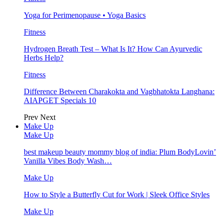
Yoga for Perimenopause • Yoga Basics
Fitness
Hydrogen Breath Test – What Is It? How Can Ayurvedic
Herbs Help?
Fitness
Difference Between Charakokta and Vagbhatokta Langhana:
AIAPGET Specials 10
Prev
Next
Make Up
Make Up
best makeup beauty mommy blog of india: Plum BodyLovin’
Vanilla Vibes Body Wash…
Make Up
How to Style a Butterfly Cut for Work | Sleek Office Styles
Make Up