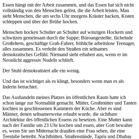
Essen hängt mit der Arbeit zusammen, und das Essen hat sich nicht
vollständig von den Menschen gelöst, die die Arbeit leisten. Man
sieht Menschen, die um sechs Uhr morgens Kräuter hacken, Kisten
schleppen und über der Brühe hocken.
Menschen hocken Schulter an Schulter auf winzigen Hockern und
schwitzen gemeinsam durch die Suppe; Büroangestellte, fächelnde
Großeltern, geschäftige Grab-Fahrer, fröhliche arbeitslose Teenager,
alles zusammen. Es verleiht den Straßen ein seltsames
demokratisches Gefühl. Niemand sieht erhaben aus, wenn er im
Neonlicht aggressiv Nudeln schlürft.
Der Stuhl demokratisiert alle ein wenig.
Und das ist wichtiger als es klingt, besonders wenn man es als
Inderin betrachtet.
Das Aushandeln meines Platzes im öffentlichen Raum hatte ich
schon lange zur Normalität gemacht. Mütter, Großmütter und Tanten
kochten in geschlossenen Kammern der Küche. Aber es sind
Männer, denen seltsamerweise erlaubt wurde, die sichtbare
Architektur des öffentlichen Essens zu besetzen. Eine Mutter kann
nach der Familie um 23 Uhr kochen und essen, aber Gott bewahre
es, wenn Sie um Mitternacht draußen eine Frau sehen, die eine
Teestube betreibt. Nachthütten, Straßenstände, Tapris und Dhabas