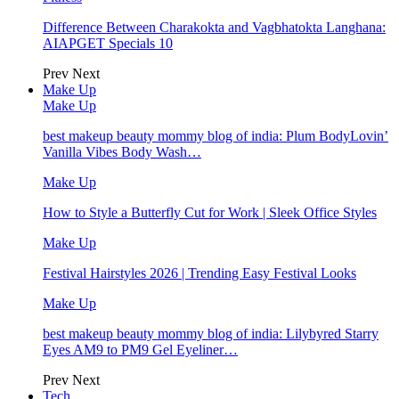
Difference Between Charakokta and Vagbhatokta Langhana:
AIAPGET Specials 10
Prev
Next
Make Up
Make Up
best makeup beauty mommy blog of india: Plum BodyLovin’
Vanilla Vibes Body Wash…
Make Up
How to Style a Butterfly Cut for Work | Sleek Office Styles
Make Up
Festival Hairstyles 2026 | Trending Easy Festival Looks
Make Up
best makeup beauty mommy blog of india: Lilybyred Starry
Eyes AM9 to PM9 Gel Eyeliner…
Prev
Next
Tech