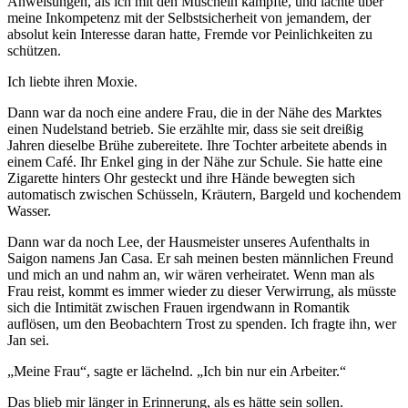
Anweisungen, als ich mit den Muscheln kämpfte, und lachte über
meine Inkompetenz mit der Selbstsicherheit von jemandem, der
absolut kein Interesse daran hatte, Fremde vor Peinlichkeiten zu
schützen.
Ich liebte ihren Moxie.
Dann war da noch eine andere Frau, die in der Nähe des Marktes
einen Nudelstand betrieb. Sie erzählte mir, dass sie seit dreißig
Jahren dieselbe Brühe zubereitete. Ihre Tochter arbeitete abends in
einem Café. Ihr Enkel ging in der Nähe zur Schule. Sie hatte eine
Zigarette hinters Ohr gesteckt und ihre Hände bewegten sich
automatisch zwischen Schüsseln, Kräutern, Bargeld und kochendem
Wasser.
Dann war da noch Lee, der Hausmeister unseres Aufenthalts in
Saigon namens Jan Casa. Er sah meinen besten männlichen Freund
und mich an und nahm an, wir wären verheiratet. Wenn man als
Frau reist, kommt es immer wieder zu dieser Verwirrung, als müsste
sich die Intimität zwischen Frauen irgendwann in Romantik
auflösen, um den Beobachtern Trost zu spenden. Ich fragte ihn, wer
Jan sei.
„Meine Frau“, sagte er lächelnd. „Ich bin nur ein Arbeiter.“
Das blieb mir länger in Erinnerung, als es hätte sein sollen.