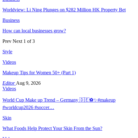
Worldview: Li Ning Plunges on $282 Million HK Property Bet
Business
How can local businesses grow?
Prev
Next
1 of 3
Style
Videos
Makeup Tips for Women 50+ (Part 1)
Editor
Aug 9, 2026
Videos
World Cup Make up Trend – Germany 🇩🇪⚽️✨#makeup
#worldcup2026 #soccer…
Skin
What Foods Help Protect Your Skin From the Sun?