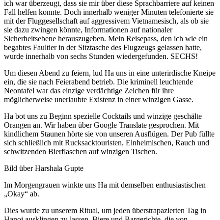
ich war überzeugt, dass sie mir über diese Sprachbarriere auf keinen
Fall helfen konnte. Doch innerhalb weniger Minuten telefonierte sie
mit der Fluggesellschaft auf aggressivem Vietnamesisch, als ob sie
sie dazu zwingen könnte, Informationen auf nationaler
Sicherheitsebene herauszugeben. Mein Reisepass, den ich wie ein
begabtes Faultier in der Sitztasche des Flugzeugs gelassen hatte,
wurde innerhalb von sechs Stunden wiedergefunden. SECHS!
Um diesen Abend zu feiern, lud Ha uns in eine unterirdische Kneipe
ein, die sie nach Feierabend betrieb. Die kriminell leuchtende
Neontafel war das einzige verdächtige Zeichen für ihre
möglicherweise unerlaubte Existenz in einer winzigen Gasse.
Ha bot uns zu Beginn spezielle Cocktails und winzige geschälte
Orangen an. Wir haben über Google Translate gesprochen. Mit
kindlichem Staunen hörte sie von unseren Ausflügen. Der Pub füllte
sich schließlich mit Rucksacktouristen, Einheimischen, Rauch und
schwitzenden Bierflaschen auf winzigen Tischen.
Bild über Harshala Gupte
Im Morgengrauen winkte uns Ha mit demselben enthusiastischen
„Okay“ ab.
Dies wurde zu unserem Ritual, um jeden überstrapazierten Tag in
Hanoi ausklingen zu lassen. Biere und Bargerichte, die von