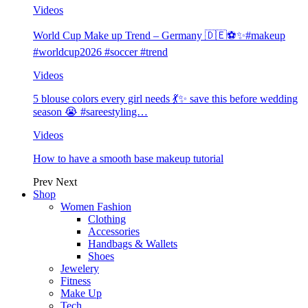
Videos
World Cup Make up Trend – Germany 🇩🇪⚽️✨#makeup
#worldcup2026 #soccer #trend
Videos
5 blouse colors every girl needs 💃✨ save this before wedding
season 😭 #sareestyling…
Videos
How to have a smooth base makeup tutorial
Prev
Next
Shop
Women Fashion
Clothing
Accessories
Handbags & Wallets
Shoes
Jewelery
Fitness
Make Up
Tech