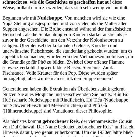
schmeckt so, wie die Geschichte es geschaffen hat
auf diese
Weise; brillant darin zu werden, dass sich sehr wenig viel anfühlt.
Beginnen wir mit
Nudelsuppe,
Von manchen wird sie wie eine
Yoga-Stellung ausgesprochen und von vielen als die Mutter aller
Suppen angesehen. Die Brühe entstand während der französischen
Herrschaft, als die Schlachtung von Rindern stärker ausfiel als je
zuvor in der Geschichte, um den Verzehr der Kolonisatoren zu
sättigen. Überbleibsel der kolonialen Gelüste; Knochen und
unerwünschte Fleischreste, die stundenlang gekocht wurden, um es
appetitlich zu machen, wurden von den Vietnamesen mobilisiert, um
die Grundlage für Phở zu bilden. Zwiebel über offener Flamme
schwarz verkohlt. Ingwer bildete Blasen. Sternanis. Zimt.
Fischsauce. Volle Kräuter für den Pop. Diese wurden später
hinzugefügt, aber würde man es trotzdem Suppe nennen?
Generationen haben die Extraktion als Überlebenstaktik gelernt.
Nutzen Sie alles Mögliche und verschwenden Sie nichts. Bún Bò
Huế (scharfe Nudelsuppe mit Rindfleisch), Hủ Tiếu (Nudelsuppe
mit Schweinefleisch und Meeresfrüchten) und Phở Gà
(Hühnernudelsuppe) sind Variationen dieser Philosophie.
Als nächstes kommt
gebrochener Reis,
der vietnamesische Cousin
von Dal Chawal. Der Name bedeutet „gebrochener Reis“ und ist ein
Hinweis darauf, wo genau er herkommt. Um die 1930er Jahre blieb