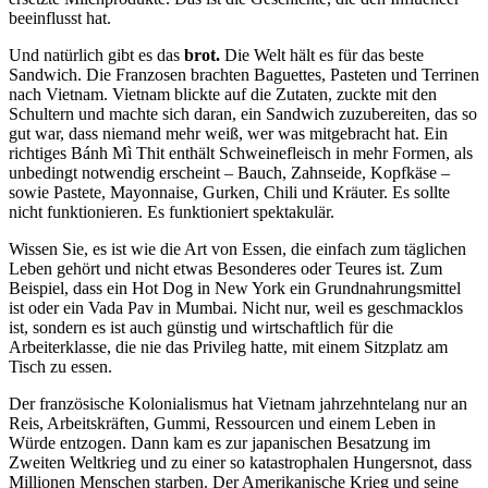
beeinflusst hat.
Und natürlich gibt es das
brot.
Die Welt hält es für das beste
Sandwich. Die Franzosen brachten Baguettes, Pasteten und Terrinen
nach Vietnam. Vietnam blickte auf die Zutaten, zuckte mit den
Schultern und machte sich daran, ein Sandwich zuzubereiten, das so
gut war, dass niemand mehr weiß, wer was mitgebracht hat. Ein
richtiges Bánh Mì Thit enthält Schweinefleisch in mehr Formen, als
unbedingt notwendig erscheint – Bauch, Zahnseide, Kopfkäse –
sowie Pastete, Mayonnaise, Gurken, Chili und Kräuter. Es sollte
nicht funktionieren. Es funktioniert spektakulär.
Wissen Sie, es ist wie die Art von Essen, die einfach zum täglichen
Leben gehört und nicht etwas Besonderes oder Teures ist. Zum
Beispiel, dass ein Hot Dog in New York ein Grundnahrungsmittel
ist oder ein Vada Pav in Mumbai. Nicht nur, weil es geschmacklos
ist, sondern es ist auch günstig und wirtschaftlich für die
Arbeiterklasse, die nie das Privileg hatte, mit einem Sitzplatz am
Tisch zu essen.
Der französische Kolonialismus hat Vietnam jahrzehntelang nur an
Reis, Arbeitskräften, Gummi, Ressourcen und einem Leben in
Würde entzogen. Dann kam es zur japanischen Besatzung im
Zweiten Weltkrieg und zu einer so katastrophalen Hungersnot, dass
Millionen Menschen starben. Der Amerikanische Krieg und seine