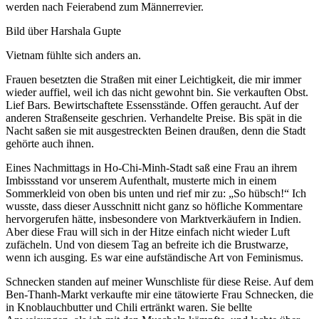
werden nach Feierabend zum Männerrevier.
Bild über Harshala Gupte
Vietnam fühlte sich anders an.
Frauen besetzten die Straßen mit einer Leichtigkeit, die mir immer
wieder auffiel, weil ich das nicht gewohnt bin. Sie verkauften Obst.
Lief Bars. Bewirtschaftete Essensstände. Offen geraucht. Auf der
anderen Straßenseite geschrien. Verhandelte Preise. Bis spät in die
Nacht saßen sie mit ausgestreckten Beinen draußen, denn die Stadt
gehörte auch ihnen.
Eines Nachmittags in Ho-Chi-Minh-Stadt saß eine Frau an ihrem
Imbissstand vor unserem Aufenthalt, musterte mich in einem
Sommerkleid von oben bis unten und rief mir zu: „So hübsch!“ Ich
wusste, dass dieser Ausschnitt nicht ganz so höfliche Kommentare
hervorgerufen hätte, insbesondere von Marktverkäufern in Indien.
Aber diese Frau will sich in der Hitze einfach nicht wieder Luft
zufächeln. Und von diesem Tag an befreite ich die Brustwarze,
wenn ich ausging. Es war eine aufständische Art von Feminismus.
Schnecken standen auf meiner Wunschliste für diese Reise. Auf dem
Ben-Thanh-Markt verkaufte mir eine tätowierte Frau Schnecken, die
in Knoblauchbutter und Chili ertränkt waren. Sie bellte