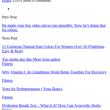
Editor
25551 posts
0 comments
Prev Post
He made your free video player run smoothly. Now he’s doing that
for robots.
Next Post
12 Gorgeous Natural Hair Colors For Women Over 50 (Flattering,
Easy & Real)
You might also like
More from author
Fitness
Why Vitamin C & Glutathione Work Better Together For Recovery
Fitness
Yoga for Perimenopause • Yoga Basics
Fitness
Hydrogen Breath Test – What Is It? How Can Ayurvedic Herbs
Help?